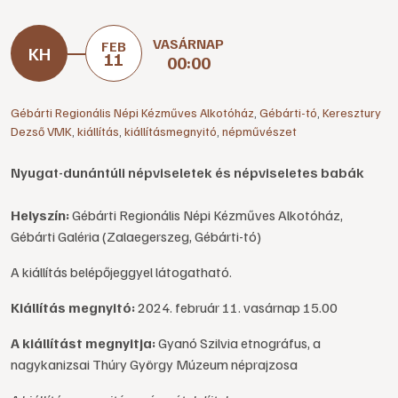
VASÁRNAP
FEB
11
00:00
Gébárti Regionális Népi Kézműves Alkotóház
,
Gébárti-tó
,
Keresztury
Dezső VMK
,
kiállítás
,
kiállításmegnyitó
,
népművészet
Nyugat-dunántúli népviseletek és népviseletes babák
Helyszín:
Gébárti Regionális Népi Kézműves Alkotóház,
Gébárti Galéria (Zalaegerszeg, Gébárti-tó)
A kiállítás belépőjeggyel látogatható.
Kiállítás megnyitó:
2024. február 11. vasárnap 15.00
A kiállítást megnyitja:
Gyanó Szilvia etnográfus, a
nagykanizsai Thúry György Múzeum néprajzosa