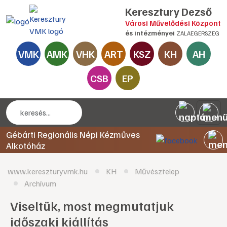
Keresztury Dezső
Városi Művelődési Központ
és intézményei
ZALAEGERSZEG
VMK
AMK
VHK
ART
KSZ
KH
AH
CSB
EP
Gébárti Regionális Népi Kézműves
Alkotóház
www.kereszturyvmk.hu
KH
Művésztelep
Archívum
Viseltük, most megmutatjuk
időszaki kiállítás