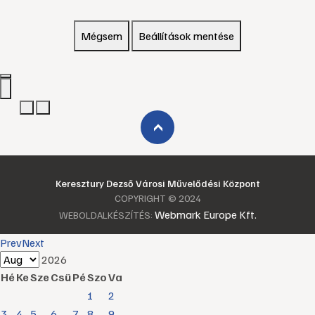
Mégsem
Beállítások mentése
›
Keresztury Dezső Városi Művelődési Központ
COPYRIGHT © 2024
Webmark Europe Kft.
WEBOLDALKÉSZÍTÉS:
Prev
Next
2026
Hé
Ke
Sze
Csü
Pé
Szo
Va
1
2
3
4
5
6
7
8
9