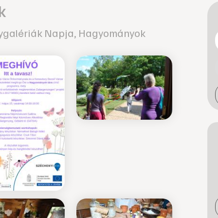
k
elygalériák Napja, Hagyományok