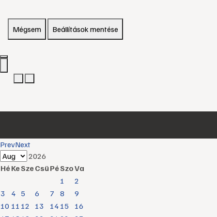
Mégsem
Beállítások mentése
Prev
Next
2026
Hé
Ke
Sze
Csü
Pé
Szo
Va
1
2
3
4
5
6
7
8
9
10
11
12
13
14
15
16