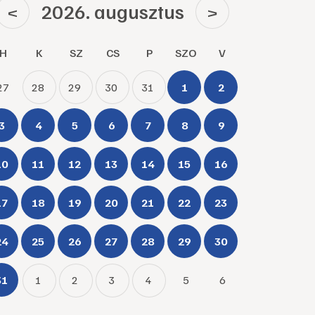
2026. augusztus
<
>
H
K
SZ
CS
P
SZO
V
27
28
29
30
31
1
2
3
4
5
6
7
8
9
10
11
12
13
14
15
16
17
18
19
20
21
22
23
24
25
26
27
28
29
30
31
1
2
3
4
5
6