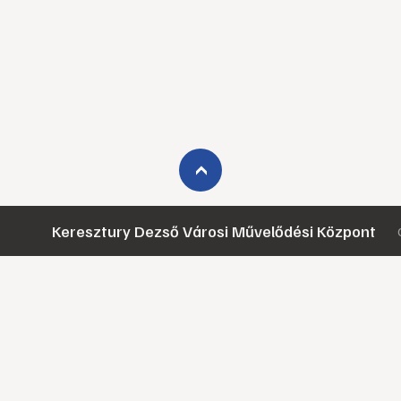
›
Keresztury Dezső Városi Művelődési Központ