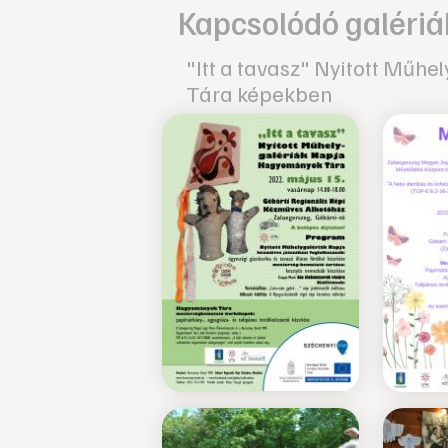
Kapcsolódó galériá
"Itt a tavasz" Nyitott Műh
Tára képekben