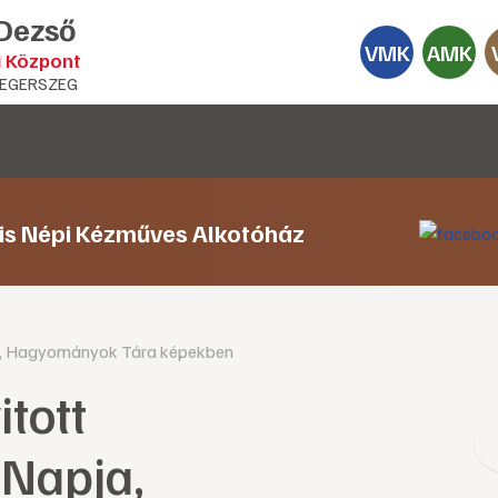
 Dezső
VMK
AMK
i Központ
EGERSZEG
lis Népi Kézműves Alkotóház
ja, Hagyományok Tára képekben
itott
 Napja,