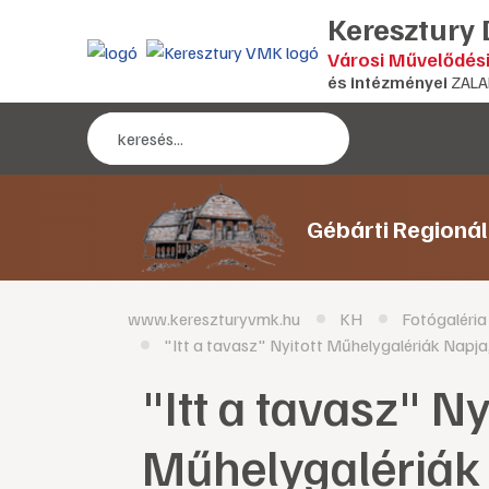
Keresztury
Városi Művelődés
és intézményei
ZALA
Gébárti Regioná
www.kereszturyvmk.hu
KH
Fotógaléria
"Itt a tavasz" Nyitott Műhelygalériák Nap
"Itt a tavasz" Ny
Műhelygalériák