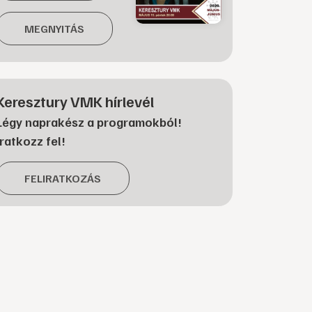
MEGNYITÁS
Keresztury VMK hírlevél
Légy naprakész a programokból!
Iratkozz fel!
FELIRATKOZÁS