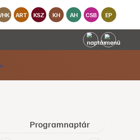
VHK
ART
KSZ
KH
AH
CSB
EP
Programnaptár