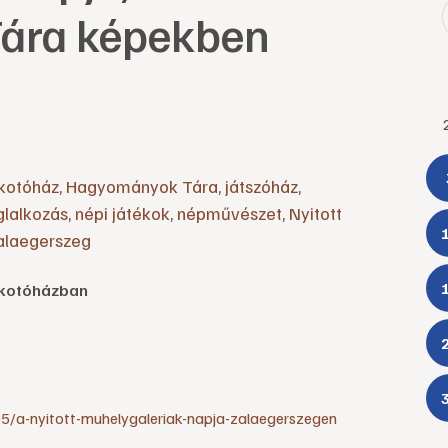
ára képekben
lkotóház
,
Hagyományok Tára
,
játszóház
,
lalkozás
,
népi játékok
,
népművészet
,
Nyitott
alaegerszeg
Alkotóházban
05/a-nyitott-muhelygaleriak-napja-zalaegerszegen