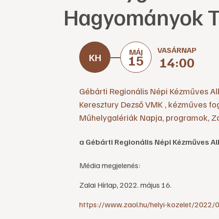
Hagyományok T
VASÁRNAP
MÁJ
15
14:00
Gébárti Regionális Népi Kézműves A
Keresztury Dezső VMK
,
kézműves fog
Műhelygalériák Napja
,
programok
,
Z
a Gébárti Regionális Népi Kézműves 
Média megjelenés:
Zalai Hírlap, 2022. május 16.
https://www.zaol.hu/helyi-kozelet/2022/