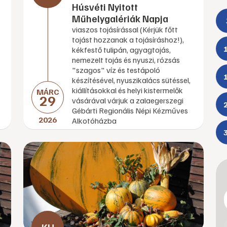
Húsvéti Nyitott
Műhelygalériák Napja
viaszos tojásírással (Kérjük főtt
tojást hozzanak a tojásíráshoz!),
kékfestő tulipán, agyagtojás,
nemezelt tojás és nyuszi, rózsás
"szagos" víz és testápoló
készítésével, nyuszikalács sütéssel,
kiállításokkal és helyi kistermelők
MÁRC
29
vásárával várjuk a zalaegerszegi
Gébárti Regionális Népi Kézműves
2026
Alkotóházba