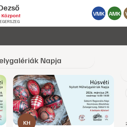
 Dezső
VMK
AMK
i Központ
EGERSZEG
elygalériák Napja