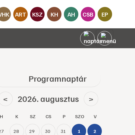
VHK
ART
KSZ
KH
AH
CSB
EP
Programnaptár
2026. augusztus
<
>
H
K
SZ
CS
P
SZO
V
27
28
29
30
31
1
2