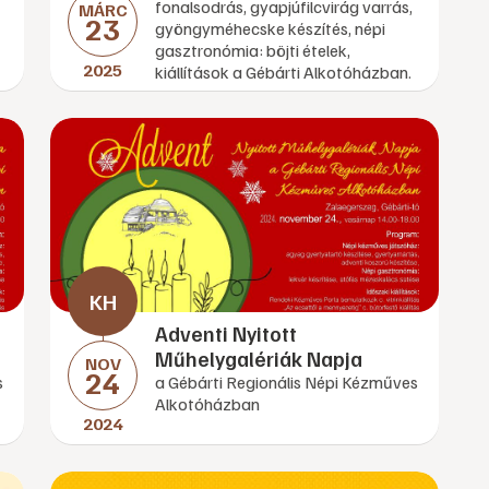
fonalsodrás, gyapjúfilcvirág varrás,
MÁRC
23
gyöngyméhecske készítés, népi
gasztronómia: böjti ételek,
2025
kiállítások a Gébárti Alkotóházban.
Adventi Nyitott
Műhelygalériák Napja
NOV
24
s
a Gébárti Regionális Népi Kézműves
Alkotóházban
2024