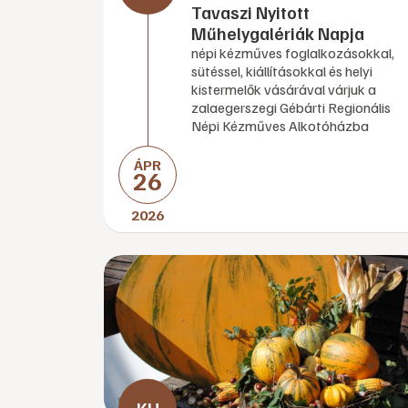
Tavaszi Nyitott
Műhelygalériák Napja
népi kézműves foglalkozásokkal,
sütéssel, kiállításokkal és helyi
kistermelők vásárával várjuk a
zalaegerszegi Gébárti Regionális
Népi Kézműves Alkotóházba
ÁPR
26
2026