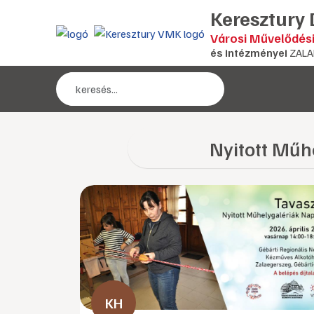
Keresztury
Városi Művelődés
és intézményei
ZALA
Nyitott Műh