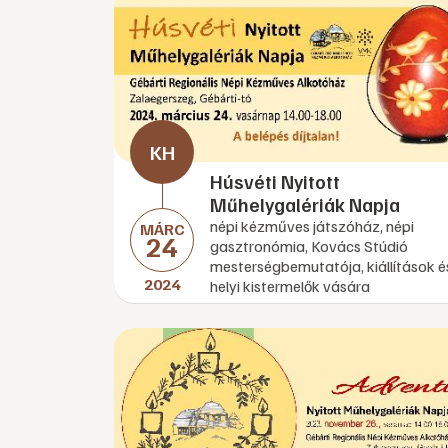
Húsvéti Nyitott
Műhelygalériák Napja
népi kézműves játszóház, népi
MÁRC
24
gasztronómia, Kovács Stúdió
mesterségbemutatója, kiállítások é
2024
helyi kistermelők vására