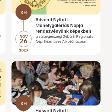
Adventi Nyitott
Műhelygalériák Napja
rendezvényünk képekben
s
NOV
a zalaegerszegi Gébárti Regionális
26
Népi Kézműves Alkotóházban
2023
Húsvéti Nyitott