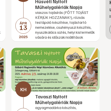
Húsvéti Nyitott
Műhelygalériák Napja
viaszos tojásírás (FŐTT TOJÁST
KÉRJÜK HOZZANAK!), rózsás
testápoló készítése, tojástartó
ÁPR
13
nemezelése, csuhényuszi készítés,
k
nyuszikalács sütés, helyi kistermelők
2025
vására és időszaki kiállítások
Tavaszi Nyitott
Műhelygalériák Napja
agyagmadárka készítés,