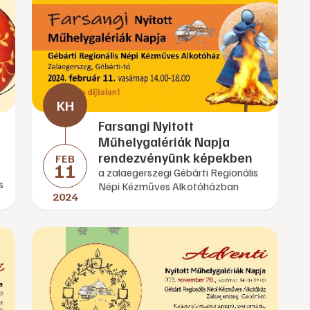
Farsangi Nyitott
Műhelygalériák Napja
rendezvényünk képekben
FEB
11
a zalaegerszegi Gébárti Regionális
s
Népi Kézműves Alkotóházban
2024