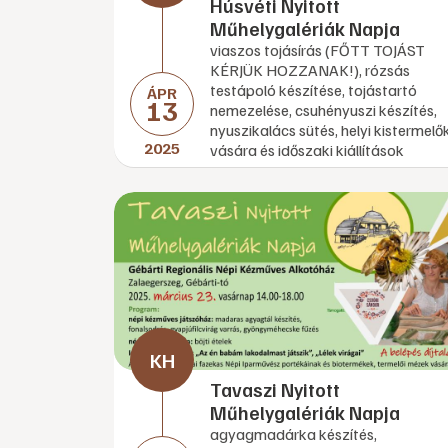
Húsvéti Nyitott
Műhelygalériák Napja
viaszos tojásírás (FŐTT TOJÁST
KÉRJÜK HOZZANAK!), rózsás
testápoló készítése, tojástartó
ÁPR
13
nemezelése, csuhényuszi készítés,
nyuszikalács sütés, helyi kistermelő
2025
vására és időszaki kiállítások
Tavaszi Nyitott
Műhelygalériák Napja
agyagmadárka készítés,