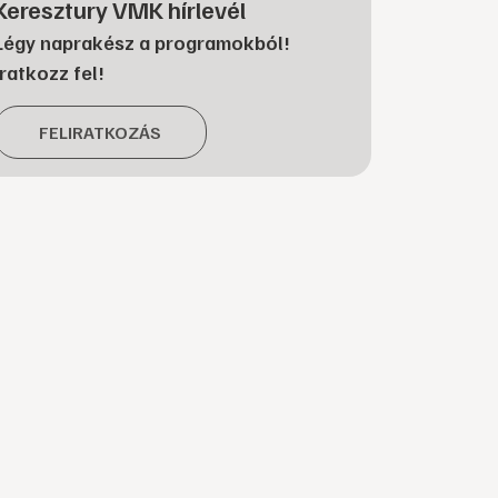
Keresztury VMK hírlevél
Légy naprakész a programokból!
Iratkozz fel!
FELIRATKOZÁS