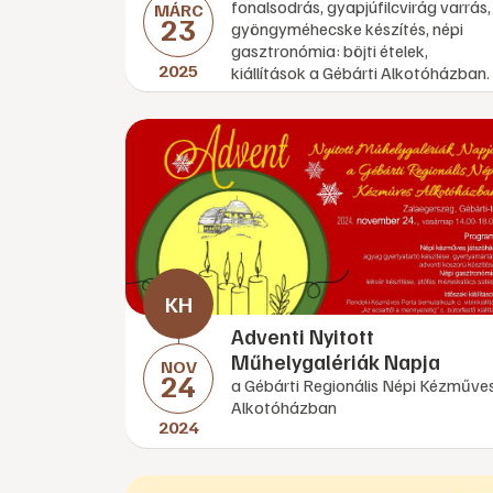
fonalsodrás, gyapjúfilcvirág varrás,
MÁRC
23
gyöngyméhecske készítés, népi
gasztronómia: böjti ételek,
2025
kiállítások a Gébárti Alkotóházban.
Adventi Nyitott
Műhelygalériák Napja
NOV
24
a Gébárti Regionális Népi Kézműve
Alkotóházban
2024