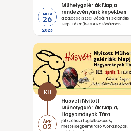
Műhelygalériák Napja
rendezvényünk képekben
NOV
26
a zalaegerszegi Gébárti Regionális
Népi Kézműves Alkotóházban
2023
Húsvéti Nyitott
Műhelygalériák Napja,
Hagyományok Tára
játszóházi foglalkozások,
ÁPR
02
mesterségbemutató workshopok,