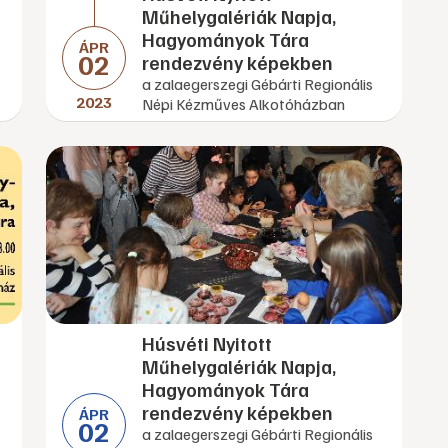
Műhelygalériák Napja,
Hagyományok Tára
ÁPR
02
rendezvény képekben
a zalaegerszegi Gébárti Regionális
2023
Népi Kézműves Alkotóházban
Húsvéti Nyitott
Műhelygalériák Napja,
Hagyományok Tára
rendezvény képekben
ÁPR
02
a zalaegerszegi Gébárti Regionális