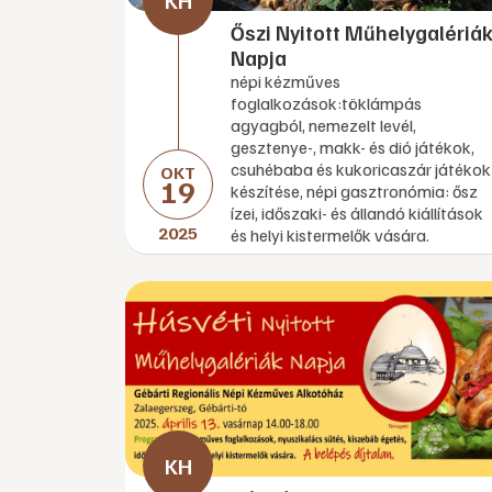
Őszi Nyitott Műhelygalériá
Napja
népi kézműves
foglalkozások:töklámpás
agyagból, nemezelt levél,
gesztenye-, makk- és dió játékok,
csuhébaba és kukoricaszár játékok
OKT
19
készítése, népi gasztronómia: ősz
ízei, időszaki- és állandó kiállítások
2025
és helyi kistermelők vására.