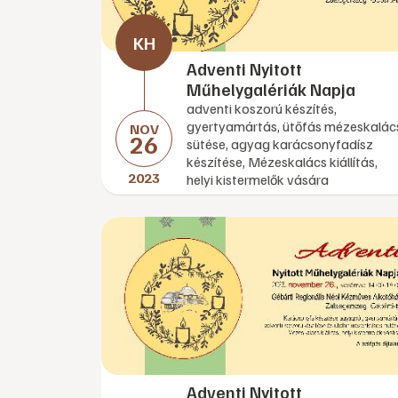
Adventi Nyitott
Műhelygalériák Napja
adventi koszorú készítés,
gyertyamártás, ütőfás mézeskalác
NOV
26
sütése, agyag karácsonyfadísz
készítése, Mézeskalács kiállítás,
2023
helyi kistermelők vására
Adventi Nyitott