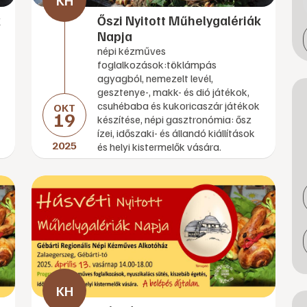
k
Őszi Nyitott Műhelygalériák
Napja
népi kézműves
foglalkozások:töklámpás
agyagból, nemezelt levél,
gesztenye-, makk- és dió játékok,
csuhébaba és kukoricaszár játékok
OKT
19
készítése, népi gasztronómia: ősz
ízei, időszaki- és állandó kiállítások
2025
és helyi kistermelők vására.