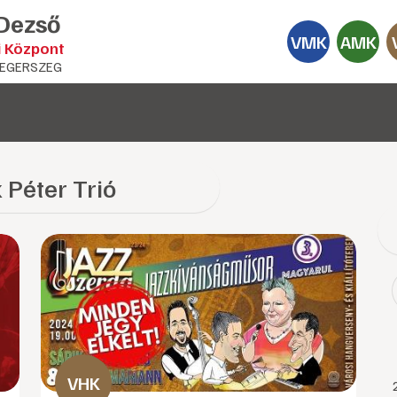
 Dezső
VMK
AMK
i Központ
EGERSZEG
 Péter Trió