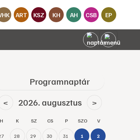
VHK
ART
KSZ
KH
AH
CSB
EP
Programnaptár
2026. augusztus
<
>
H
K
SZ
CS
P
SZO
V
27
28
29
30
31
1
2