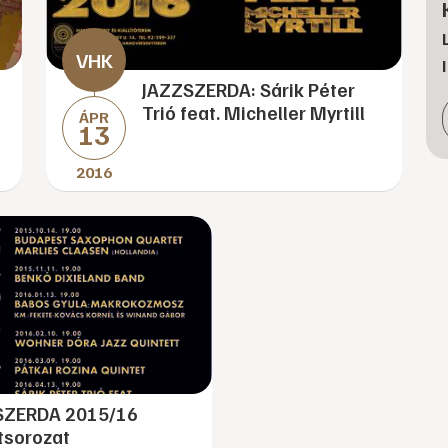
JAZZSZERDA: Sárik Péter
Trió feat. Micheller Myrtill
ÁPR
13
2016
SZERDA 2015/16
tsorozat