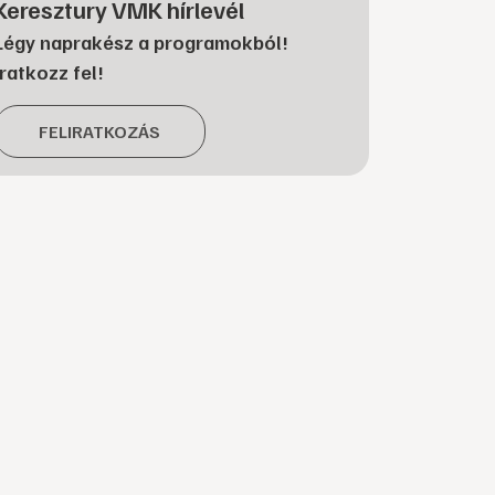
Keresztury VMK hírlevél
Légy naprakész a programokból!
Iratkozz fel!
FELIRATKOZÁS