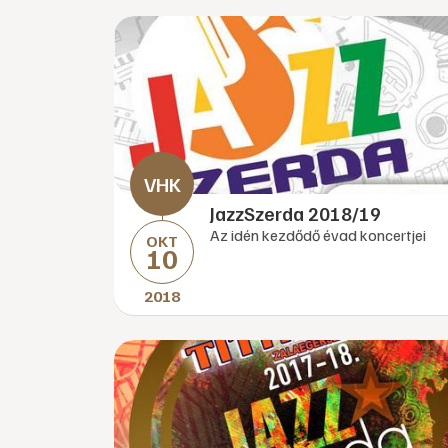
JazzSzerda 2018/19
Az idén kezdődő évad koncertjei
OKT
10
2018