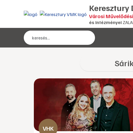
Keresztury
Városi Művelődés
és intézményei
ZALA
Sárik