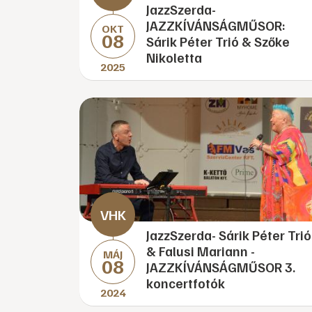
JazzSzerda-
JAZZKÍVÁNSÁGMŰSOR:
OKT
08
Sárik Péter Trió & Szőke
Nikoletta
2025
JazzSzerda- Sárik Péter Trió
& Falusi Mariann -
MÁJ
08
JAZZKÍVÁNSÁGMŰSOR 3.
koncertfotók
2024