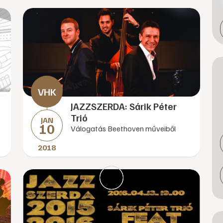
JAZZSZERDA: Sárik Péter
Trió
JAN
10
Válogatás Beethoven műveiből
2018