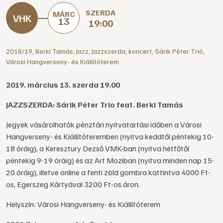
SZERDA
MÁRC
13
19:00
2018/19
,
Berki Tamás
,
Jazz
,
Jazzszerda
,
koncert
,
Sárik Péter Trió
,
Városi Hangverseny- és Kiállítóterem
2019. március 13. szerda 19.00
JAZZSZERDA: Sárik Péter Trio feat. Berki Tamás
Jegyek vásárolhatók pénztári nyitvatartási időben a Városi
Hangverseny- és Kiállítóteremben (nyitva keddtől péntekig 10-
18 óráig), a Keresztury Dezső VMK-ban (nyitva hétfőtől
péntekig 9-19 óráig) és az Art Moziban (nyitva minden nap 15-
20 óráig), illetve online a fenti zöld gombra kattintva 4000 Ft-
os, Egerszeg Kártyával 3200 Ft-os áron.
Helyszín: Városi Hangverseny- és Kiállítóterem