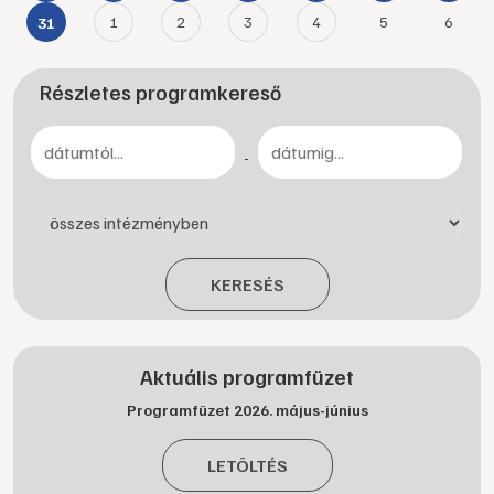
1
2
3
4
5
6
31
Részletes programkereső
-
KERESÉS
Aktuális programfüzet
Programfüzet 2026. május-június
LETÖLTÉS