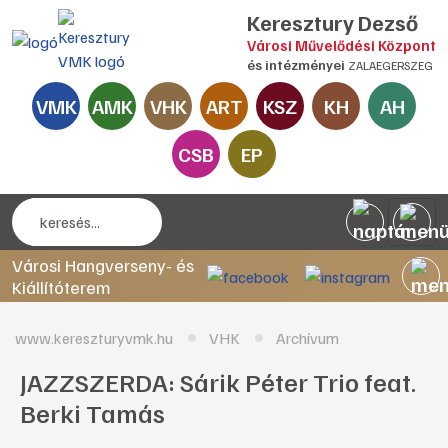
Keresztury Dezső
Városi Művelődési Központ
és intézményei
ZALAEGERSZEG
VMK
AMK
VHK
ART
KSZ
KH
AH
CSB
EP
Városi Hangverseny- és
Kiállítóterem
www.kereszturyvmk.hu
VHK
Archívum
JAZZSZERDA: Sárik Péter Trio feat.
Berki Tamás