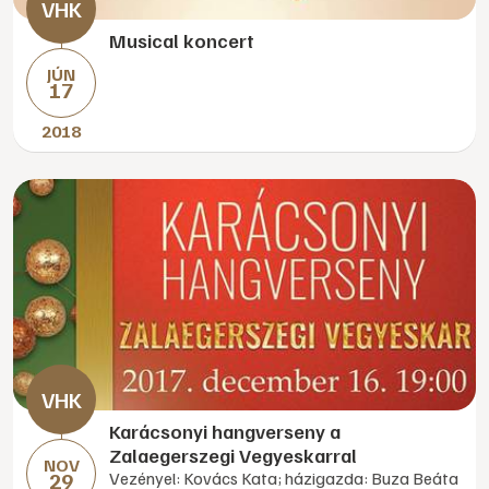
Musical koncert
JÚN
17
2018
Karácsonyi hangverseny a
Zalaegerszegi Vegyeskarral
NOV
29
Vezényel: Kovács Kata; házigazda: Buza Beáta