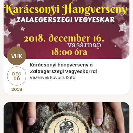
Karácsonyi hangverseny a
Zalaegerszegi Vegyeskarral
DEC
16
Vezényel: Kovács Kata
2018