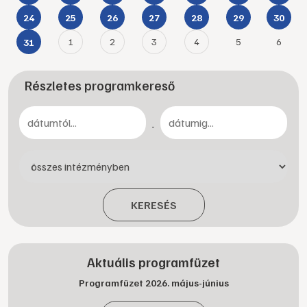
24
25
26
27
28
29
30
1
2
3
4
5
6
31
Részletes programkereső
-
KERESÉS
Aktuális programfüzet
Programfüzet 2026. május-június