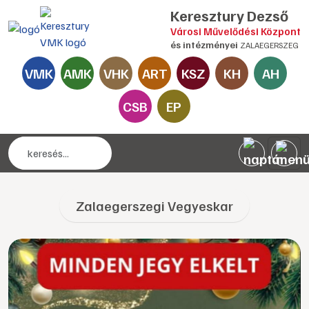
Keresztury Dezső
Városi Művelődési Központ
és intézményei
ZALAEGERSZEG
VMK
AMK
VHK
ART
KSZ
KH
AH
CSB
EP
Zalaegerszegi Vegyeskar