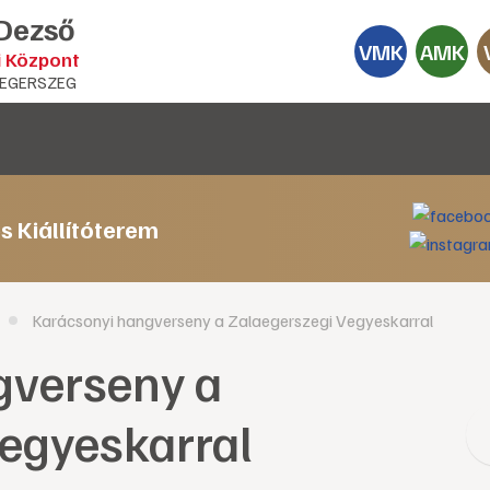
 Dezső
VMK
AMK
i Központ
EGERSZEG
s Kiállítóterem
Karácsonyi hangverseny a Zalaegerszegi Vegyeskarral
gverseny a
egyeskarral