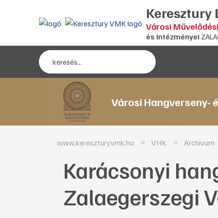
Keresztury
Városi Művelődés
és intézményei
ZALA
Városi Hangverseny- é
www.kereszturyvmk.hu
VHK
Archívum
Karácsonyi han
Zalaegerszegi V