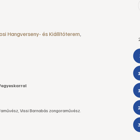
osi Hangverseny- és Kiállítóterem
,
Vegyeskarral
árfaművész, Vissi Barnabás zongoraművész.