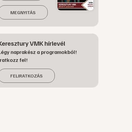
MEGNYITÁS
Keresztury VMK hírlevél
Légy naprakész a programokból!
Iratkozz fel!
FELIRATKOZÁS