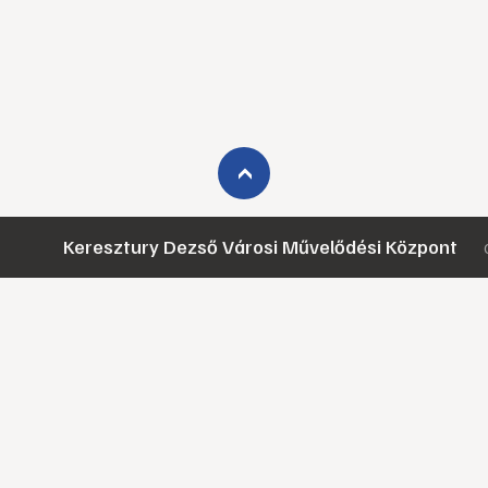
›
Keresztury Dezső Városi Művelődési Központ