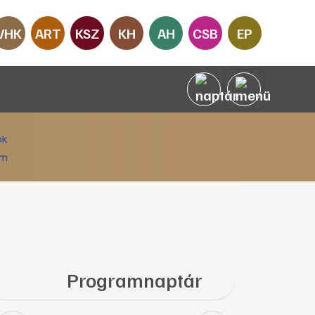
VHK
ART
KSZ
KH
AH
CSB
EP
Programnaptár