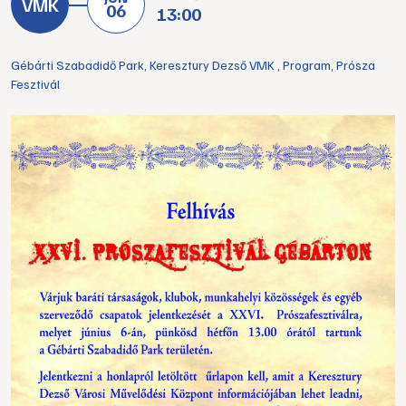
06
13:00
Gébárti Szabadidő Park
,
Keresztury Dezső VMK
,
Program
,
Prósza
Fesztivál