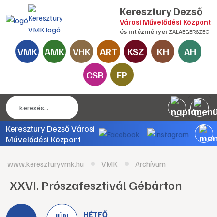
Keresztury Dezső
Városi Művelődési Központ
és intézményei
ZALAEGERSZEG
VMK
AMK
VHK
ART
KSZ
KH
AH
CSB
EP
Keresztury Dezső Városi
Művelődési Központ
www.kereszturyvmk.hu
VMK
Archívum
XXVI. Prószafesztivál Gébárton
HÉTFŐ
JÚN