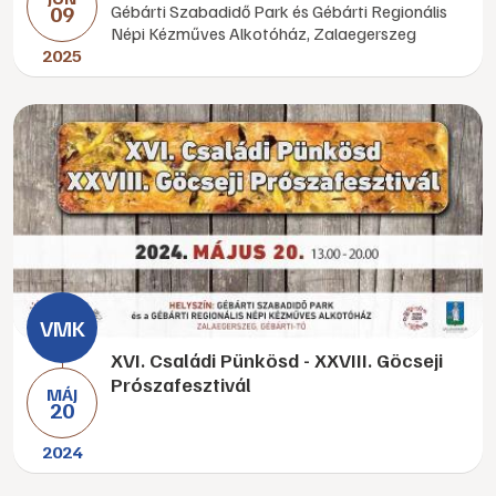
09
Gébárti Szabadidő Park és Gébárti Regionális
Népi Kézműves Alkotóház, Zalaegerszeg
2025
XVI. Családi Pünkösd - XXVIII. Göcseji
Prószafesztivál
MÁJ
20
2024