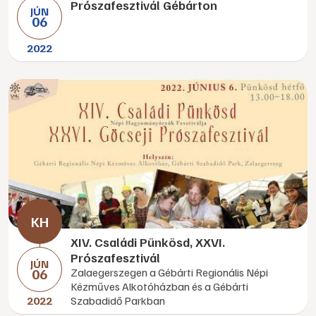
Prószafesztivál Gébárton
JÚN
06
2022
XIV. Családi Pünkösd, XXVI.
Prószafesztivál
JÚN
06
Zalaegerszegen a Gébárti Regionális Népi
Kézműves Alkotóházban és a Gébárti
2022
Szabadidő Parkban