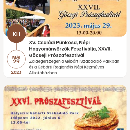
XV. Családi Pünkösd, Népi
Hagyományőrzők Fesztiválja, XXVII.
Göcseji Prószafesztivál
MÁJ
29
Zalaegerszegen a Gébárti Szabadidő Parkban
és a Gébárti Regionális Népi Kézműves
2023
Alkotóházban