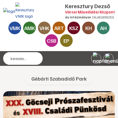
Keresztury Dezső
Városi Művelődési Központ
és intézményei
ZALAEGERSZEG
VMK
AMK
VHK
ART
KSZ
KH
AH
CSB
EP
Gébárti Szabadidő Park