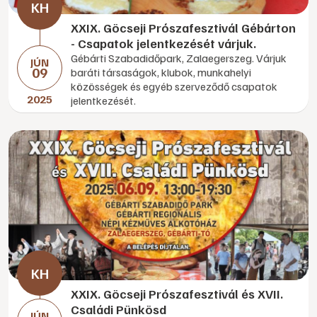
XXIX. Göcseji Prószafesztivál Gébárton
- Csapatok jelentkezését várjuk.
Gébárti Szabadidőpark, Zalaegerszeg. Várjuk
JÚN
09
baráti társaságok, klubok, munkahelyi
közösségek és egyéb szerveződő csapatok
2025
jelentkezését.
XXIX. Göcseji Prószafesztivál és XVII.
Családi Pünkösd
JÚN