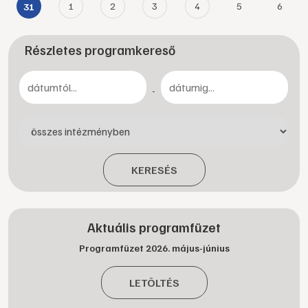
1
2
3
4
5
6
31
Részletes programkereső
-
KERESÉS
Aktuális programfüzet
Programfüzet 2026. május-június
LETÖLTÉS