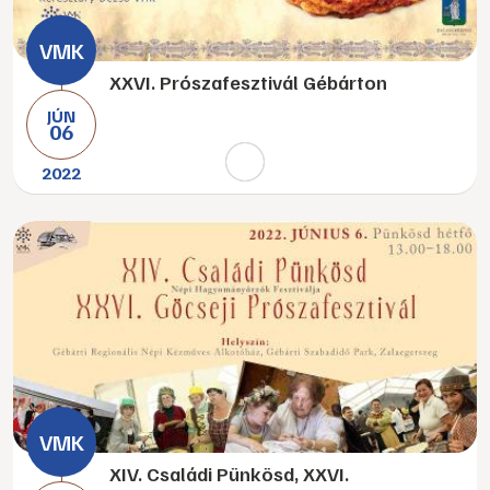
XXVI. Prószafesztivál Gébárton
JÚN
06
2022
XIV. Családi Pünkösd, XXVI.