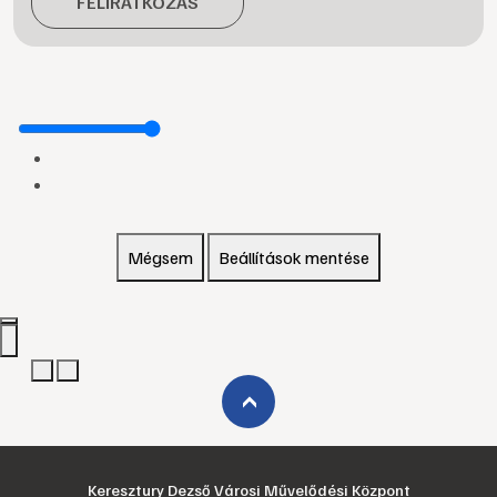
FELIRATKOZÁS
Mégsem
Beállítások mentése
›
Keresztury Dezső Városi Művelődési Központ