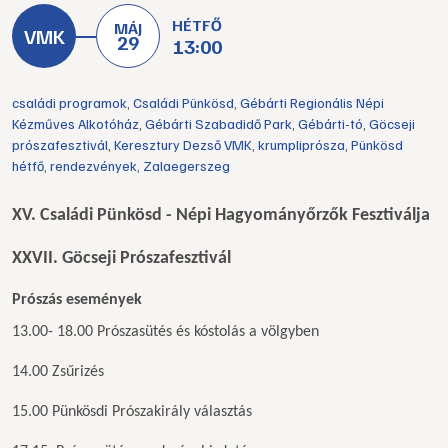
HÉTFŐ
MÁJ
29
13:00
családi programok
,
Családi Pünkösd
,
Gébárti Regionális Népi
Kézműves Alkotóház
,
Gébárti Szabadidő Park
,
Gébárti-tó
,
Göcseji
prószafesztivál
,
Keresztury Dezső VMK
,
krumpliprósza
,
Pünkösd
hétfő
,
rendezvények
,
Zalaegerszeg
XV. Családi Pünkösd - Népi Hagyományőrzők Fesztiválja
XXVII. Göcseji Prószafesztivál
Prószás események
13.00- 18.00 Prószasütés és kóstolás a völgyben
14.00 Zsűrizés
15.00 Pünkösdi Prószakirály választás