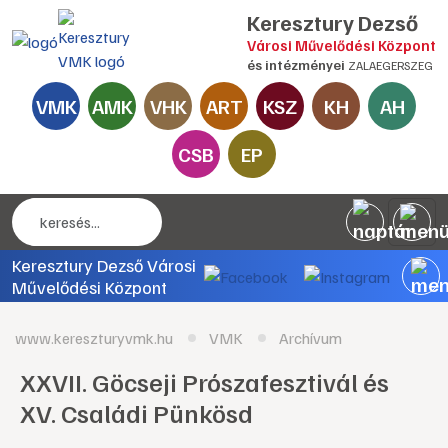
Keresztury Dezső
Városi Művelődési Központ
és intézményei
ZALAEGERSZEG
VMK
AMK
VHK
ART
KSZ
KH
AH
CSB
EP
Keresztury Dezső Városi
Művelődési Központ
www.kereszturyvmk.hu
VMK
Archívum
XXVII. Göcseji Prószafesztivál és
XV. Családi Pünkösd