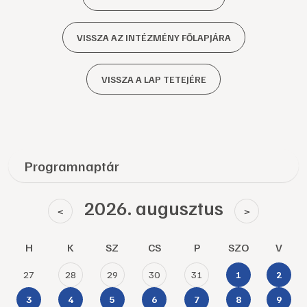
VISSZA AZ INTÉZMÉNY FŐLAPJÁRA
VISSZA A LAP TETEJÉRE
Programnaptár
2026. augusztus
<
>
H
K
SZ
CS
P
SZO
V
27
28
29
30
31
1
2
3
4
5
6
7
8
9