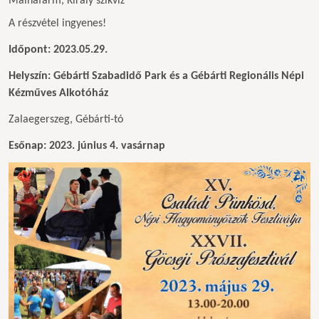
Málnafarm, Király szikvíz
A részvétel ingyenes!
Időpont: 2023.05.29.
Helyszín: Gébárti Szabadidő Park és a Gébárti Regionális Népi
Kézműves Alkotóház
Zalaegerszeg, Gébárti-tó
Esőnap: 2023. június 4. vasárnap