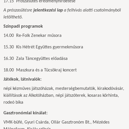
17.15 Prószasütés eredményhirdetése
A prószasütésre
jelentkezési lap
a felhívás
alatti csatolmányból
letölthető.
Színpadi programok
14.00 Re-Folk Zenekar műsora
15.30 Kis Hétrét Együttes gyermekműsora
16.30 Zala Táncegyüttes előadása
18.00 Maszkura és a Tücsökraj koncert
Játékok, látnivalók:
népi kézműves játszóházak, mesterségbemutatók, kirakodóvásár,
kiállítások az Alkotóházban,
népi játszóterek, kosaras körhinta,
rodeó bika
Gasztronómiai kínálat:
VMK-büfé, Gyuri Csárda, Ollár Gasztronóm Bt., Mézédes