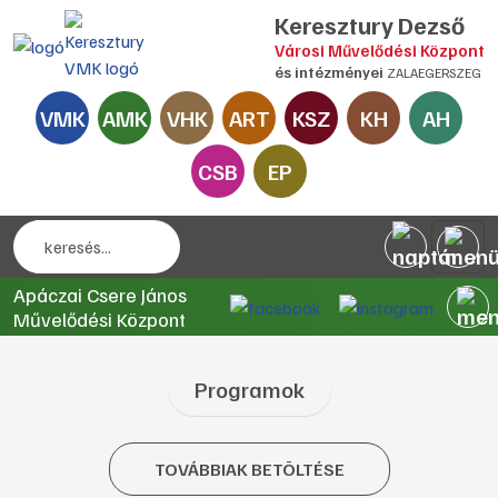
Keresztury Dezső
Városi Művelődési Központ
és intézményei
ZALAEGERSZEG
VMK
AMK
VHK
ART
KSZ
KH
AH
CSB
EP
Apáczai Csere János
Művelődési Központ
Programok
TOVÁBBIAK BETÖLTÉSE