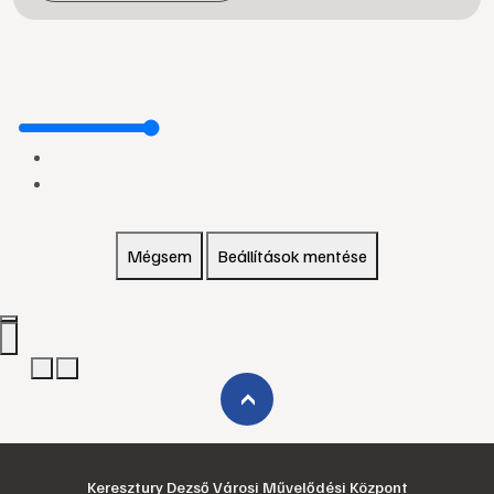
Mégsem
Beállítások mentése
›
Keresztury Dezső Városi Művelődési Központ